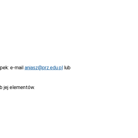
epek
: e-mail
aniasz@prz.edu.pl
lub
b jej elementów.