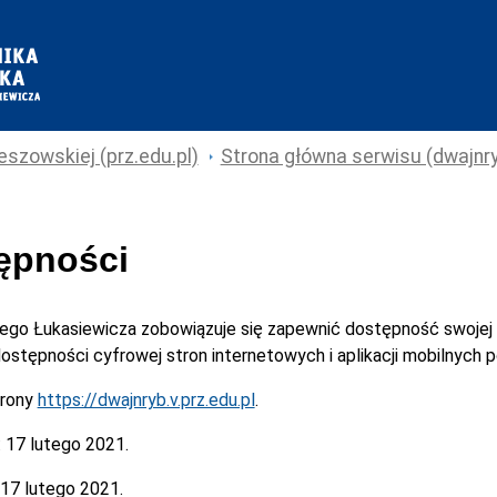
eszowskiej (prz.edu.pl)
Strona główna serwisu (dwajnryb
tępności
cego Łukasiewicza
zobowiązuje się zapewnić dostępność swojej
 dostępności cyfrowej stron internetowych i aplikacji mobilnych
trony
https://dwajnryb.v.prz.edu.pl
.
:
17 lutego 2021.
17 lutego 2021.