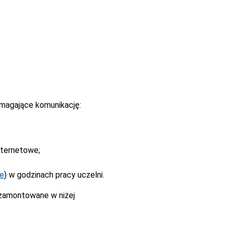
magające komunikację:
nternetowe;
ne
) w godzinach pracy uczelni.
 zamontowane w niżej