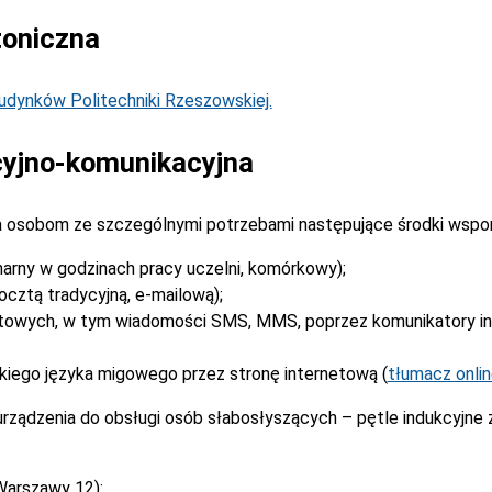
toniczna
dynków Politechniki Rzeszowskiej.
yjno-komunikacyjna
 osobom ze szczególnymi potrzebami następujące środki wspo
narny w godzinach pracy uczelni, komórkowy);
cztą tradycyjną, e-mailową);
stowych, w tym wiadomości SMS, MMS, poprzez komunikatory i
kiego języka migowego przez stronę internetową (
tłumacz onli
rządzenia do obsługi osób słabosłyszących – pętle indukcyjne
Warszawy 12):