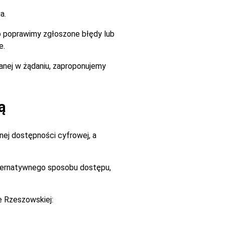
a.
go poprawimy zgłoszone błędy lub
e.
zanej w żądaniu, zaproponujemy
ą
ej dostępności cyfrowej, a
alternatywnego sposobu dostępu,
e Rzeszowskiej: