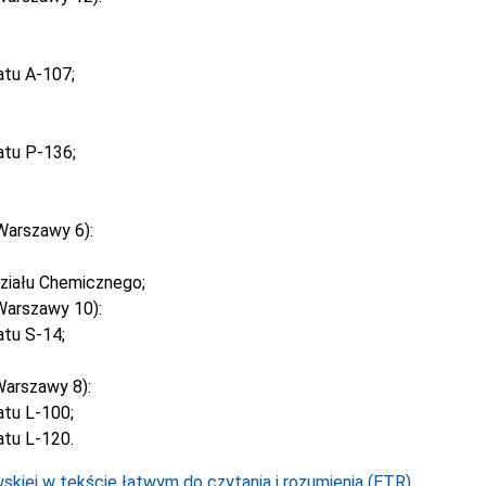
atu A-107;
atu P-136;
Warszawy 6):
ziału Chemicznego;
Warszawy 10):
tu S-14;
arszawy 8):
tu L-100;
tu L-120.
kiej w tekście łatwym do czytania i rozumienia (ETR).