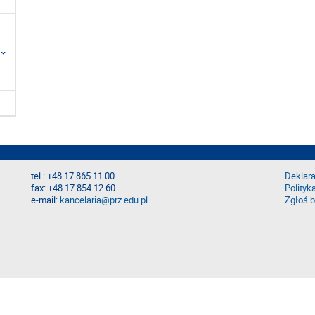
tel.: +48 17 865 11 00
Deklara
fax: +48 17 854 12 60
Polityk
e-mail:
kancelaria@prz.edu.pl
Zgłoś b