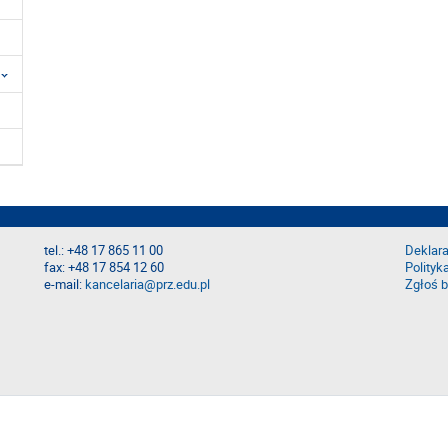
tel.: +48 17 865 11 00
Deklara
fax: +48 17 854 12 60
Polityk
e-mail:
kancelaria@prz.edu.pl
Zgłoś b