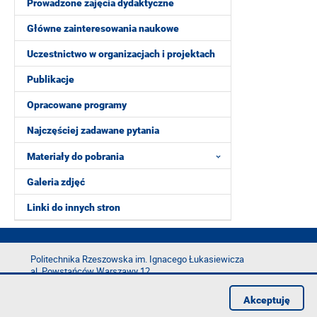
Prowadzone zajęcia dydaktyczne
Główne zainteresowania naukowe
Uczestnictwo w organizacjach i projektach
Publikacje
Opracowane programy
Najczęściej zadawane pytania
Materiały do pobrania
Galeria zdjęć
Linki do innych stron
Politechnika Rzeszowska im. Ignacego Łukasiewicza
al. Powstańców Warszawy 12
35-029 Rzeszów
Akceptuję
tel.: +48 17 865 11 00